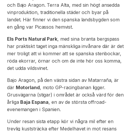
och Bajo Aragon. Terra Alta, med sin högt ansedda
vinproduktion, traditionella städer och byar på
landet. Här finner vi den spanska landsbygden som
en gång var Picassos hemvist.
Els Ports Natural Park
, med sina branta bergspass
har praktiskt taget inga mänskliga invånare där är det
mer troligt att vi kommer att se spanska stenbockar,
röda ekorrar, örnar och om de inte hör oss komma,
det udda vildsvinet.
Bajo Aragon, på den västra sidan av Matarraña, är
där
Motorland
, moto GP-racingbanan ligger.
Grusvägarna (stigar) i området är också värd för den
årliga
Baja Espana
, en av de största offroad-
evenemangen i Spanien.
Under resan sista etapp kör vi några mil efter en
trevlig kuststräcka efter Medelhavet in mot resans