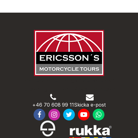
Professionellt organiserade och
personligt genomförda mc-resor!
+46 70 608 99 11
Skicka e-post