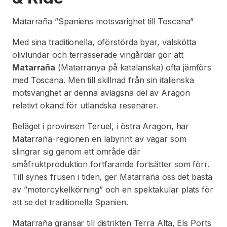
Matarraña ”Spaniens motsvarighet till Toscana”
Med sina traditionella, oförstörda byar, välskötta
olivlundar och terrasserade vingårdar gör att
Matarraña
(Matarranya på katalanska) ofta jämförs
med Toscana. Men till skillnad från sin italienska
motsvarighet är denna avlägsna del av Aragon
relativt okänd för utländska resenärer.
Beläget i provinsen Teruel, i östra Aragon, har
Matarraña-regionen en labyrint av vägar som
slingrar sig genom ett område där
småfruktproduktion fortfarande fortsätter som förr.
Till synes frusen i tiden, ger Matarraña oss det bästa
av ”motorcykelkörning” och en spektakulär plats för
att se det traditionella Spanien.
Matarraña gränsar till distrikten Terra Alta, Els Ports