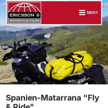
MENY
Spanien-Matarrana "Fly
& Ride"